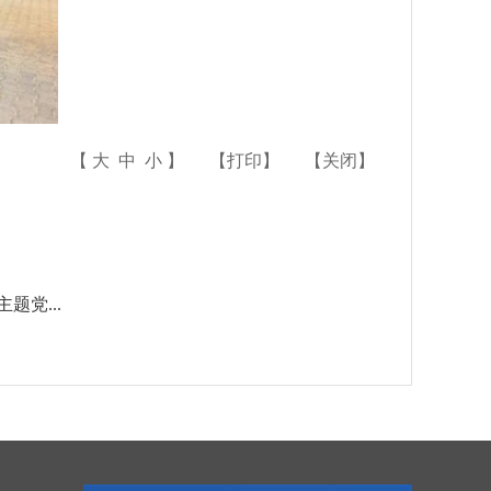
【
大
中
小
】
【
打印
】
【
关闭
】
党...