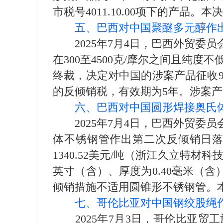
市税号4011.10.00项下的产品
五、巴西对中国聚醚多元醇作
2025年7月4日，巴西外贸委员会
在300至4500克/摩尔之间且纯
终裁，决定对中国的涉案产品征收959.
的反倾销税，有效期为5年。涉案产品
六、巴西对中国圆形焊接奥氏
2025年7月4日，巴西外贸委员会
体不锈钢管作出第二次反倾销日落
1340.52美元/吨（浙江久立特材
英寸（含）、厚度为0.40毫米（含）至1
倾销措施不适用圆锥形不锈钢管。
七、哥伦比亚对中国钢绞股绳
2025年7月3日，哥伦比亚贸工