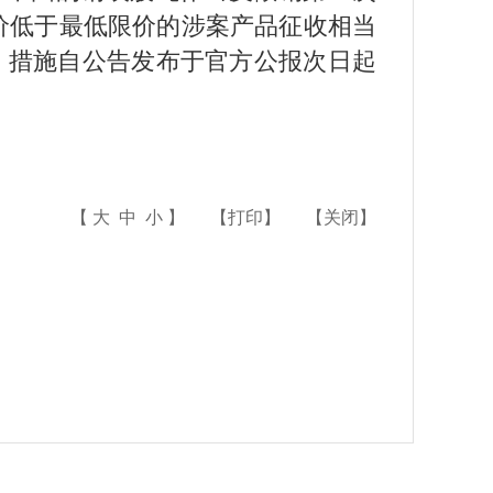
关价低于最低限价的涉案产品征收相当
00。措施自公告发布于官方公报次日起
【
大
中
小
】
【
打印
】
【
关闭
】