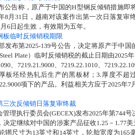
布公告称，原产于中国的H型钢反倾销措施即将到
年8月31日，越南对该案作出第一次日落复审终
2年9月6日起生效，有效期为五年。
钢板临时反倾销税期限
发布第2025-139号公告，决定将原产于中国
s Steel Plate）临时反倾销税的截止日期由202
090、7219.21.9000、7219.22.1010、7219.
钢厚板坯经热轧后生产的黑板材；3.厚度不超过
090及7219.22.9000项下的产品。利益相关方应于
第三次反倾销日落复审终裁
管理执行委员会(GECEX)发布2025年第74
定继续对中国的涉案产品征收1.25－1.77
轮辋尺寸为13英寸和14英寸，轮胎宽度为165毫