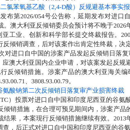
-二氯苯氧基乙酸（2,4-D酸）反规避基本事实
026/054号公告称，延期发布对进口自中国
。澳大利亚反倾销委员会预计将不晚于2026
澳大利亚工业、创新和科学部长提交终裁报告。20
酸）进行反倾销调查，后对该案作出肯定性终裁，决
对进口自中国的涉案产品发起反倾销日落复审
公告称，应澳大利亚国内企业申请，对该案发起反
措施。涉案产品的澳大利亚海关编码为2918.99.
8.93.00.71、3808.93.00.79。
谷氨酸钠第二次反倾销日落复审产业损害终裁
C）投票对进口自中国和印度尼西亚的谷氨
反倾销措施，在合理可预见期间内，涉案产品
结果，本案现行反倾销措施继续有效。2013
调查，后正式对进口自中国和印度尼西亚的谷