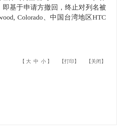
复审，即基于申请方撤回，终止对列名被
Englewood, Colorado、中国台湾地区HTC
【
大
中
小
】
【
打印
】
【
关闭
】